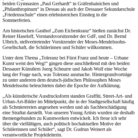
beiden Gymnasien „Paul Gerhardt“ in Gräfenhainichen und
„Philanthropinum“ in Dessau als auch der Dessauer Sekundarschule
„Friedensschule“ einen erlebnisreichen Einstieg in die
Sommerferien.
Am historischen Gasthof „Zum Eichenkranz“ hießen zunächst Dr.
Reiner Haseloff, Vorstandsvorsitzender der GdF, und Dr. Bernd
Ulbrich, stellvertretender Vorsitzender der Moses-Mendelssohn-
Gesellschaft, die Schülerinnen und Schüler willkommen.
Unter dem Thema „Toleranz bei Fürst Franz und heute – Urbane
Kunst weist den Weg!“ gingen diese anschließend mit den beiden
Dessauer Künstlern Joerg Schnurre und Jakob Wolf eine Woche
lang der Frage nach, was Toleranz ausmache. Hintergrundvorträge
zu unter anderem dem deutsch-jüdischen Philosophen Moses
Mendelssohn beleuchteten dabei die Epoche der Aufklärung.
„Als künstlerische Ausdrucksform standen Graffiti, Street-Art- und
Urban-Art-Bilder im Mittelpunkt, die in der Stadtgesellschaft häufig
als Schmierereien angesehen werden und als Sachbeschädigung
eine Straftat darstellt. Von unseren Young Artists wurden sie deshalb
themengebunden zu Kunstwerken entwickelt. Ich freue ich sehr
über die vielfältigen, auch politisch hochaktuellen Motive der
Schülerinnen und Schüler“, sagt Dr. Gudrun Weinert als
verantwortliche Projektleiterin.