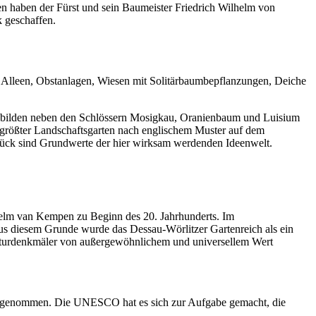
en haben der Fürst und sein Baumeister Friedrich Wilhelm von
 geschaffen.
 Alleen, Obstanlagen, Wiesen mit Solitärbaumbepflanzungen, Deiche
nkt bilden neben den Schlössern Mosigkau, Oranienbaum und Luisium
nd größter Landschaftsgarten nach englischem Muster auf dem
 Glück sind Grundwerte der hier wirksam werdenden Ideenwelt.
ilhelm van Kempen zu Beginn des 20. Jahrhunderts. Im
aus diesem Grunde wurde das Dessau-Wörlitzer Gartenreich als ein
ulturdenkmäler von außergewöhnlichem und universellem Wert
genommen. Die
UNESCO
hat es sich zur Aufgabe gemacht, die