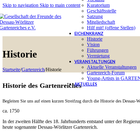
Skip to navigation
Skip to main content
Kuratorium
Geschäftsstelle
Satzung
Mitgliedschaft
Hilf mit! (offene Stellen)
EICHENKRANZ
Historie
Vision
Führungen
Historie
Vermietung
VERANSTALTUNGEN
Aktuelle Veranstaltungen
Startseite
/
Gartenreich
/
Historie
Gartenreich-Forum
Young-Artists in GART
AKTUELLES
Historie des Gartenreiches
Begleiten Sie uns auf einen kurzen Streifzug durch die Historie des Dessau-W
ca. 1750
In der zweiten Hälfte des 18. Jahrhunderts entstand unter der Regie
heute sogenannte Dessau-Wörlitzer Gartenreich.