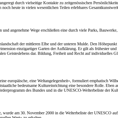
geregt durch vielseitige Kontakte zu zeitgenössischen Persönlichkeit
 noch heute in vielen wesentlichen Teilen erlebbares Gesamtkunstwerk
n und angenehme Wege erschließen eine durch viele Parks, Bauwerke,
 Auenlandschaft der mittleren Elbe und der unteren Mulde. Den Höhepu
 Dimension einzigartiger Garten der Aufklärung. Er gilt als frühester u
alen Geisteslebens dar. Bildung, Freiheit und Recht auf individuelles
ist eine europäische, eine Weltangelegenheit«, formuliert emphatisch W
mtstaatliche bedeutsame Kultureinrichtung eine besondere Rolle. Eben 
 Förderprogramm des Bundes und in die
UNESCO
-Welterbeliste der K
z, wurde am 30. November 2000 in die Welterbeliste der
UNESCO
auf
sellen Wert« zu erhalten.