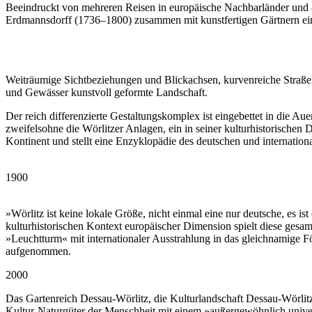
Beeindruckt von mehreren Reisen in europäische Nachbarländer und an
Erdmannsdorff (1736–1800) zusammen mit kunstfertigen Gärtnern ein
Weiträumige Sichtbeziehungen und Blickachsen, kurvenreiche Straße
und Gewässer kunstvoll geformte Landschaft.
Der reich differenzierte Gestaltungskomplex ist eingebettet in die
zweifelsohne die Wörlitzer Anlagen, ein in seiner kulturhistorischen
Kontinent und stellt eine Enzyklopädie des deutschen und internation
1900
»Wörlitz ist keine lokale Größe, nicht einmal eine nur deutsche, es 
kulturhistorischen Kontext europäischer Dimension spielt diese gesa
»Leuchtturm« mit internationaler Ausstrahlung in das gleichnamige
aufgenommen.
2000
Das Gartenreich Dessau-Wörlitz, die Kulturlandschaft Dessau-Wörlit
Kultur-Naturgüter der Menschheit mit einem »außergewöhnlich univer