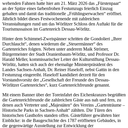
wehenden Fahnen hatte hier am 21. März 2026 das „Fürstenpaar“
an der Spitze eines farbenfrohen Festumzugs feierlich Einzug
gehalten und damit das traditionelle „Frühlingserwachen“ eröffnet.
Jährlich bildet dieses Festwochenende mit zahlreichen
Veranstaltungen rund um das Wörlitzer Schloss den Auftakt für die
Tourismussaison im Gartenreich Dessau-Wörlitz.
Hinter dem Schimmel-Zweispänner schritten die Gondolieri „Ihrer
Durchlaucht“, denen wiederum die „Steuermänner“ des
Gartenreiches folgten. Neben unter anderem Maik Strömer,
Bürgermeister der Stadt Oranienbaum-Wörlitz, und Professor Dr.
Harald Meller, kommissarischer Leiter der Kulturstiftung Dessau-
Wörlitz, hatten sich auch der ehemalige Ministerpräsident des
Landes Sachsen-Anhalt, Dr. Reiner Haseloff, nebst Gattin in den
Festumzug eingereiht. Haseloff kandidiert derzeit für den
Vorstandsvorsitz der „Gesellschaft der Freunde des Dessau-
Wörlitzer Gartenreiches“, kurz Gartenreichfreunde genannt.
Mit einem Banner über der Toreinfahrt des Eichenkranzes begrüßten
die Gartenreichfreunde die zahlreichen Gäste aus nah und fern, zu
denen auch Vertreter und „Majestäten“ des Vereins „Gartenträume –
Historische Parks in Sachsen-Anhalt“ zählten. Die Türen des
historischen Gasthofes standen offen. Gästeführer gewährten hier
Einblicke: in die Baugeschichte des
1787 eröffneten Gebäudes
, in
die gegenwärtige Ausstellung zur Entwicklung der